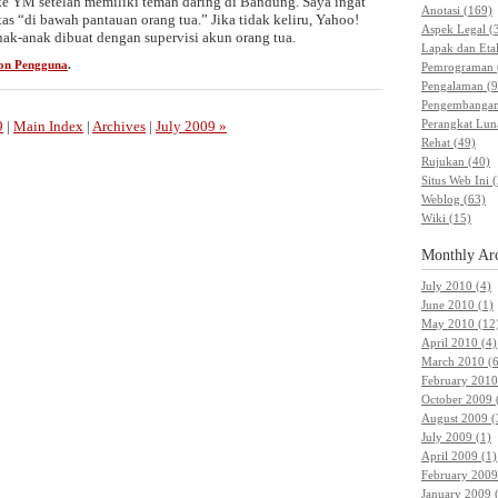
e YM setelah memiliki teman daring di Bandung. Saya ingat
Anotasi (169)
itas “di bawah pantauan orang tua.” Jika tidak keliru, Yahoo!
Aspek Legal (
ak-anak dibuat dengan supervisi akun orang tua.
Lapak dan Etal
lon Pengguna
.
Pemrograman 
Pengalaman (9
Pengembangan
Perangkat Lun
9
|
Main Index
|
Archives
|
July 2009 »
Rehat (49)
Rujukan (40)
Situs Web Ini 
Weblog (63)
Wiki (15)
Monthly
Ar
July 2010 (4)
June 2010 (1)
May 2010 (12
April 2010 (4)
March 2010 (6
February 2010
October 2009 
August 2009 (
July 2009 (1)
April 2009 (1)
February 2009
January 2009 