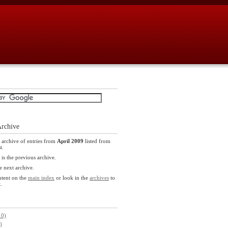
Archive
n archive of entries from
April 2009
listed from
t.
is the previous archive.
e next archive.
ntent on the
main index
or look in the
archives
to
.
10)
)