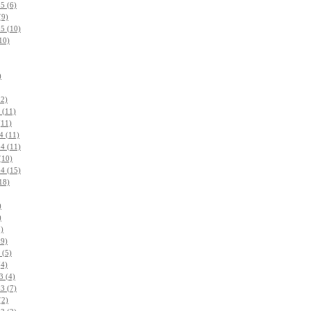
5 (6)
(9)
5 (10)
10)
)
12)
 (11)
(11)
4 (11)
4 (11)
(10)
4 (15)
18)
)
)
8)
19)
 (5)
(4)
3 (4)
3 (7)
(2)