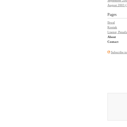
September 200
August 2003 (
Pages
Ihwal
Kontak
Lisensi, Penaf
About
Contact
Subscribe to