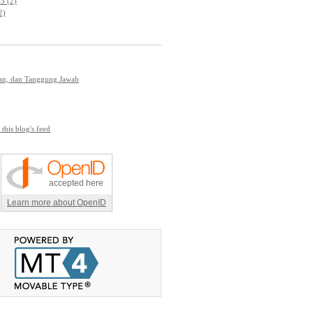
3 (2)
2)
ian, dan Tanggung Jawab
 this blog's feed
accepted here
Learn more about OpenID