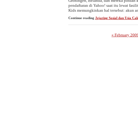
Groningen, Belanda, dan mereka pindah k
pendaftaran di Yahoo! saat itu lewat fasil
Kids memungkinkan hal tersebut: akun an
Continue reading
Jejaring Sosial dan Usia Ca
« February 200