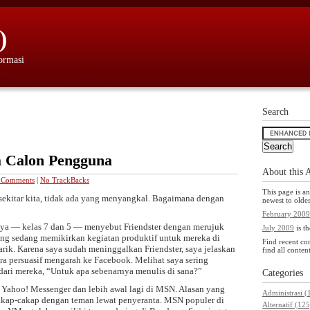
)
formasi
Search
ia Calon Pengguna
About this 
 Comments
|
No TrackBacks
This page is a
i sekitar kita, tidak ada yang menyangkal. Bagaimana dengan
newest to oldes
February 2009
saya — kelas 7 dan 5 — menyebut Friendster dengan merujuk
July 2009
is th
ng sedang memikirkan kegiatan produktif untuk mereka di
Find recent co
rik. Karena saya sudah meninggalkan Friendster, saya jelaskan
find all content
ara persuasif mengarah ke Facebook. Melihat saya sering
 dari mereka, “Untuk apa sebenarnya menulis di sana?”
Categories
Yahoo! Messenger dan lebih awal lagi di MSN. Alasan yang
Administrasi (
akap-cakap dengan teman lewat penyeranta. MSN populer di
Alternatif (125