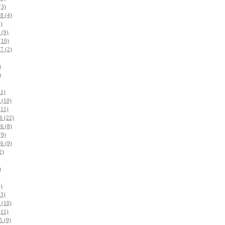
(3)
8 (4)
)
 (9)
(10)
7 (2)
)
)
11)
 (10)
(11)
6 (22)
6 (8)
(9)
6 (9)
2)
)
3)
13)
 (10)
(11)
5 (9)