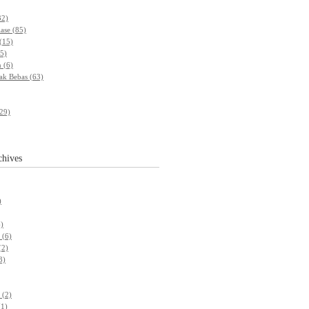
32)
ase (85)
(15)
5)
 (6)
ak Bebas (63)
(29)
chives
)
)
 (6)
(2)
3)
 (2)
(1)