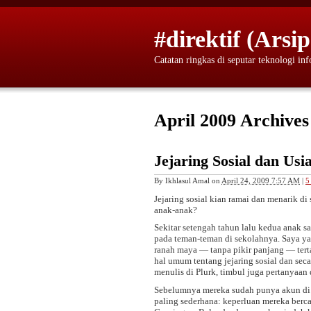
#direktif (Arsip
Catatan ringkas di seputar teknologi in
April 2009 Archives
Jejaring Sosial dan Us
By
Ikhlasul Amal
on
April 24, 2009 7:57 AM
|
5
Jejaring sosial kian ramai dan menarik d
anak-anak?
Sekitar setengah tahun lalu kedua anak 
pada teman-teman di sekolahnya. Saya ya
ranah maya — tanpa pikir panjang — terta
hal umum tentang jejaring sosial dan sec
menulis di Plurk, timbul juga pertanyaan
Sebelumnya mereka sudah punya akun di 
paling sederhana: keperluan mereka berc