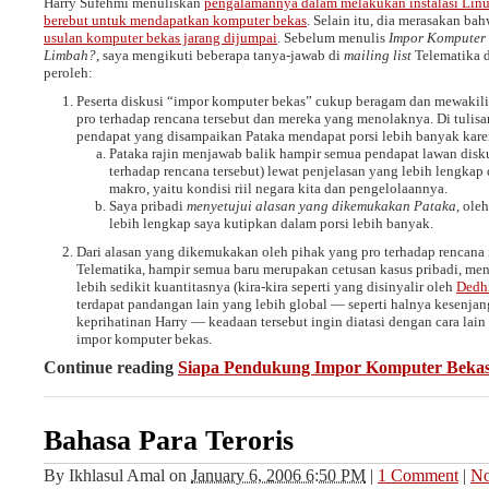
Harry Sufehmi menuliskan
pengalamannya dalam melakukan instalasi Lin
berebut untuk mendapatkan komputer bekas
. Selain itu, dia merasakan ba
usulan komputer bekas jarang dijumpai
. Sebelum menulis
Impor Komputer
Limbah?
, saya mengikuti beberapa tanya-jawab di
mailing list
Telematika d
peroleh:
Peserta diskusi “impor komputer bekas” cukup beragam dan mewakil
pro terhadap rencana tersebut dan mereka yang menolaknya. Di tulis
pendapat yang disampaikan Pataka mendapat porsi lebih banyak kare
Pataka rajin menjawab balik hampir semua pendapat lawan disk
terhadap rencana tersebut) lewat penjelasan yang lebih lengka
makro, yaitu kondisi riil negara kita dan pengelolaannya.
Saya pribadi
menyetujui alasan yang dikemukakan Pataka
, ole
lebih lengkap saya kutipkan dalam porsi lebih banyak.
Dari alasan yang dikemukakan oleh pihak yang pro terhadap rencana 
Telematika, hampir semua baru merupakan cetusan kasus pribadi, m
lebih sedikit kuantitasnya (kira-kira seperti yang disinyalir oleh
Dedh
terdapat pandangan lain yang lebih global — seperti halnya kesenjan
keprihatinan Harry — keadaan tersebut ingin diatasi dengan cara lai
impor komputer bekas.
Continue reading
Siapa Pendukung Impor Komputer Beka
Bahasa Para Teroris
By
Ikhlasul Amal
on
January 6, 2006 6:50 PM
|
1 Comment
|
No