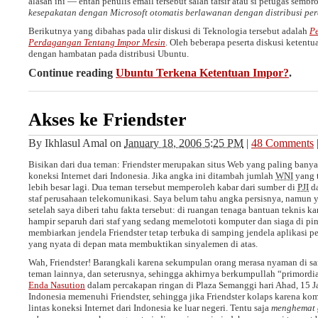
alasan ini — entah penulis email tersebut salah tafsir atau si petugas semb
kesepakatan dengan Microsoft otomatis berlawanan dengan distribusi pe
Berikutnya yang dibahas pada ulir diskusi di Teknologia tersebut adalah
Pe
Perdagangan Tentang Impor Mesin
. Oleh beberapa peserta diskusi ketentua
dengan hambatan pada distribusi Ubuntu.
Continue reading
Ubuntu Terkena Ketentuan Impor?
.
Akses ke Friendster
By
Ikhlasul Amal
on
January 18, 2006 5:25 PM
|
48 Comments
Bisikan dari dua teman: Friendster merupakan situs Web yang paling bany
koneksi Internet dari Indonesia. Jika angka ini ditambah jumlah
WNI
yang t
lebih besar lagi. Dua teman tersebut memperoleh kabar dari sumber di
PJI
da
staf perusahaan telekomunikasi. Saya belum tahu angka persisnya, namun 
setelah saya diberi tahu fakta tersebut: di ruangan tenaga bantuan teknis k
hampir separuh dari staf yang sedang memelototi komputer dan siaga di pi
membiarkan jendela Friendster tetap terbuka di samping jendela aplikasi p
yang nyata di depan mata membuktikan sinyalemen di atas.
Wah, Friendster! Barangkali karena sekumpulan orang merasa nyaman di
teman lainnya, dan seterusnya, sehingga akhirnya berkumpullah “primordi
Enda Nasution
dalam percakapan ringan di Plaza Semanggi hari Ahad, 15 Ja
Indonesia memenuhi Friendster, sehingga jika Friendster kolaps karena ko
lintas koneksi Internet dari Indonesia ke luar negeri. Tentu saja
menghemat