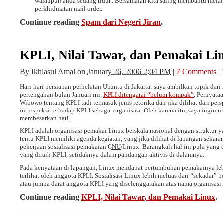
walaupun anda sedang tidur . Bersamalah kita saling membantu melal
perkhidmatan mail order.
Continue reading
Spam dari Negeri Jiran
.
KPLI, Nilai Tawar, dan Pemakai Li
By
Ikhlasul Amal
on
January 26, 2006 2:04 PM
|
7 Comments
|
Hari-hari persiapan perhelatan Ubuntu di Jakarta: saya ambilkan topik dari
pertengahan bulan Januari ini,
KPLI
ditengarai “belum kompak”
. Pernyata
Wibowo tentang
KPLI
tadi termasuk jenis retorika dan jika dilihat dari pers
introspeksi terhadap
KPLI
sebagai organisasi. Oleh karena itu, saya ingin
membesarkan hati.
KPLI
adalah organisasi pemakai Linux berskala nasional dengan struktur ya
tentu
KPLI
memiliki agenda kegiatan, yang jika dilihat di lapangan sekara
pekerjaan sosialisasi pemakaian
GNU
/Linux. Barangkali hal ini pula yang 
yang diraih
KPLI
, setidaknya dalam pandangan aktivis di dalamnya.
Pada kenyataan di lapangan, Linux mendapat pertumbuhan pemakainya leb
terlihat oleh anggota
KPLI
. Sosialisasi Linux lebih meluas dari “sekadar” p
atau jumpa darat anggota
KPLI
yang diselenggarakan atas nama organisasi.
Continue reading
KPLI, Nilai Tawar, dan Pemakai Linux
.