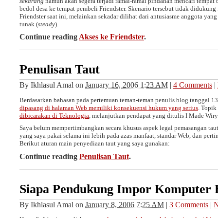
sekarang
namun akan segera terjadi ramai-ramai pindahan mencari tempat b
bedol desa ke tempat pembeli Friendster. Skenario tersebut tidak didukung 
Friendster saat ini, melainkan sekadar dilihat dari antusiasme anggota yan
tunak (
steady
).
Continue reading
Akses ke Friendster
.
Penulisan Taut
By
Ikhlasul Amal
on
January 16, 2006 1:23 AM
|
4 Comments
|
Berdasarkan bahasan pada pertemuan teman-teman penulis blog tanggal 13
dipasang di halaman Web memiliki konsekuensi hukum yang serius
. Topik
dibicarakan di Teknologia
, melanjutkan pendapat yang ditulis I Made Wirya
Saya belum mempertimbangkan secara khusus aspek legal pemasangan tau
yang saya pakai selama ini lebih pada azas manfaat, standar Web, dan pert
Berikut aturan main penyediaan taut yang saya gunakan:
Continue reading
Penulisan Taut
.
Siapa Pendukung Impor Komputer 
By
Ikhlasul Amal
on
January 8, 2006 7:25 AM
|
3 Comments
|
N