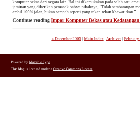
komputer bekas dari negara lain. Hal ini dikemukakan pada salah satu ema
jaminan yang diberikan pemasok bahwa pihaknya,
Tidak sembarangan me
ambil 100% jalan, bukan sampah seperti yang rekan-rekan khawatirkan.
Continue reading
Impor Komputer Bekas atau Kedatanga
« December 2005
|
Main Index
|
Archives
|
February
Powered by
Movable Type
This blog is licensed under a
Creative Commons License
.