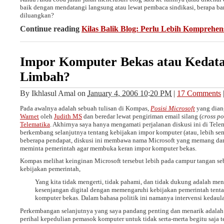
baik dengan mendatangi langsung atau lewat pembaca sindikasi, berapa b
diluangkan?
Continue reading
Kilas Balik Blog: Perlu Lebih Komprehen
Impor Komputer Bekas atau Kedat
Limbah?
By
Ikhlasul Amal
on
January 4, 2006 10:20 PM
|
17 Comments
Pada awalnya adalah sebuah tulisan di Kompas,
Posisi Microsoft
yang dian
Warnet
oleh
Judith MS
dan beredar lewat pengiriman email silang (
cross po
Telematika
. Akhirnya saya hanya mengamati perjalanan diskusi ini di Tel
berkembang selanjutnya tentang kebijakan impor komputer (atau, lebih se
beberapa pendapat, diskusi ini membawa nama Microsoft yang memang dari
meminta pemerintah agar membuka keran impor komputer bekas.
Kompas melihat keinginan Microsoft tersebut lebih pada campur tangan s
kebijakan pemerintah,
Yang kita tidak mengerti, tidak pahami, dan tidak dukung adalah m
kesenjangan digital dengan memengaruhi kebijakan pemerintah tent
komputer bekas. Dalam bahasa politik ini namanya intervensi kedaula
Perkembangan selanjutnya yang saya pandang penting dan menarik adala
perihal kepedulian pemasok komputer untuk tidak serta-merta begitu saja 