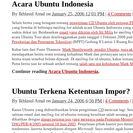
Acara Ubuntu Indonesia
By
Ikhlasul Amal
on
January 25, 2006 12:01 PM
|
4 Comments
Selain berita yang beragam tentang
pengiriman
CD
Ubuntu oleh petugas
P
yang beredar di beberapa
mailing list
adalah acara Ubuntu Indonesia yang 
waktu dekat ini. Berdasarkan
email yang dikirim oleh Ali Milis
ke
mailing l
acara Ubuntu Tour akan diselenggarakan pada tanggal 1 Februari 2006 puku
Pengkajian dan Penerapan Teknologi
(BPPT) Gedung II Lantai 3 Ruang Kom
Kabar lain dari Frans Thamura:
Mark Shuttleworth, pendiri Ubuntu, juga ak
mendapatkan berita resmi tentang kehadiran Mark dan pertanyaan saya lew
berita resmi tersebut belum dijawab. Di
mailing list
id-ubuntu, kabar tenta
Putra berisi taut ke sebuah artikel tentang
salah satu sisi kehidupan Mark S
Continue reading
Acara Ubuntu Indonesia
.
Ubuntu Terkena Ketentuan Impor?
By
Ikhlasul Amal
on
January 24, 2006 6:56 PM
|
4 Comments
|
Kasus Ubuntu yang didistribusikan lewat pengiriman
CD
mencuat lagi. Set
salinan email dari
mailing list
id-ubuntu tentang kesulitan salah seorang p
dikaitkan dengan
alasan petugas pos yang mengacu pada Peraturan Mente
DAG/PER/4/2005 tanggal 18 Juni 2005
. Penjelasan pihak kantor pos dalam
tendensius:
karena kesepakatan dengan Microsoft
. Saya sendiri agak kur