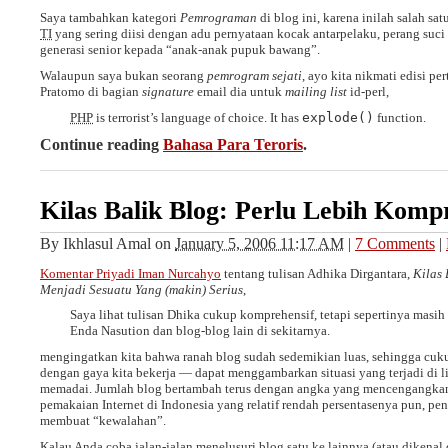
Saya tambahkan kategori
Pemrograman
di blog ini, karena inilah salah sa
TI
yang sering diisi dengan adu pernyataan kocak antarpelaku, perang suci
generasi senior kepada “anak-anak pupuk bawang”.
Walaupun saya bukan seorang
pemrogram sejati
, ayo kita nikmati edisi p
Pratomo di bagian
signature
email dia untuk
mailing list
id-perl,
PHP
is terrorist’s language of choice. It has
explode()
function.
Continue reading
Bahasa Para Teroris
.
Kilas Balik Blog: Perlu Lebih Komp
By
Ikhlasul Amal
on
January 5, 2006 11:17 AM
|
7 Comments
|
Komentar Priyadi Iman Nurcahyo
tentang tulisan Adhika Dirgantara,
Kilas 
Menjadi Sesuatu Yang (makin) Serius
,
Saya lihat tulisan Dhika cukup komprehensif, tetapi sepertinya masih
Enda Nasution dan blog-blog lain di sekitarnya.
mengingatkan kita bahwa ranah blog sudah sedemikian luas, sehingga cuku
dengan gaya kita bekerja — dapat menggambarkan situasi yang terjadi di
memadai. Jumlah blog bertambah terus dengan angka yang mencengangkan
pemakaian Internet di Indonesia yang relatif rendah persentasenya pun, pen
membuat “kewalahan”.
Kalau Anda coba jalan-jalan menelusuri blog satu ke lainnya (atau dikenal