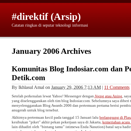
#direktif (Arsip)
Catatan ringkas di seputar teknologi informasi
January 2006 Archives
Komunitas Blog Indosiar.com dan P
Detik.com
By
Ikhlasul Amal
on
January 29, 2006 7:13 AM
|
11 Comments
Setelah perkenalan lewat Yahoo! Messenger dengan
Ajeng atau Aning
, say
yang diselenggarakan oleh tim blog Indosiar.com. Sebelumnya saya diberi 
menyelenggarakan Blog Awards 2006 dan pertemuan pertama berisi pembic
anugerah untuk blog tersebut.
Akhirnya pertemuan kecil pada tanggal 15 Januari lalu
berlangsung di Pla
kesibukan “piket” akhir pekan pekerjaan saya di Jakarta,
kemeriahan acara
lain dihadiri oleh “bintang tamu” istimewa Enda Nasution) batal saya hadir