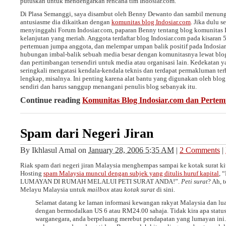
putuskan untuk mendengarkan rencana tim Indosiar.com.
Di Plasa Semanggi, saya disambut oleh Benny Dewanto dan sambil menung
antusiasme dia dikaitkan dengan
komunitas blog Indosiar.com
. Jika dulu s
menyinggahi Forum Indosiar.com, paparan Benny tentang blog komunitas 
kelanjutan yang meriah. Anggota terdaftar blog Indosiar.com pada kisaran 
pertemuan jumpa anggota, dan melempar umpan balik positif pada Indosiar. P
hubungan imbal-balik sebuah media besar dengan komunitasnya lewat blo
dan pertimbangan tersendiri untuk media atau organisasi lain. Kedekatan y
seringkali mengatasi kendala-kendala teknis dan terdapat permakluman ter
lengkap, misalnya. Ini penting karena alat bantu yang digunakan oleh blog
sendiri dan harus sanggup menangani penulis blog sebanyak itu.
Continue reading
Komunitas Blog Indosiar.com dan Pertem
Spam dari Negeri Jiran
By
Ikhlasul Amal
on
January 28, 2006 5:35 AM
|
2 Comments
|
Riak spam dari negeri jiran Malaysia menghempas sampai ke kotak surat ki
Hosting
spam Malaysia muncul dengan subjek yang ditulis huruf kapital
,
LUMAYAN DI RUMAH MELALUI PETI SURAT ANDA!”.
Peti surat
? Ah, 
Melayu Malaysia untuk
mailbox
atau
kotak surat
di sini.
Selamat datang ke laman informasi kewangan rakyat Malaysia dan lua
dengan bermodalkan US 6 atau RM24.00 sahaja. Tidak kira apa statu
warganegara, anda berpeluang merebut pendapatan yang lumayan ini