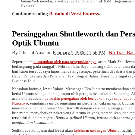
laman Web mereka, tersedia juga Zend Core untuk IBM. Bagaimana 
Express?
Continue reading
Beradu di Versi Express
.
Persinggahan Shuttleworth dan Pe
Optik Ubuntu
By
Ikhlasul Amal
on
February 5, 2006 11:56 PM
|
No TrackBac
Seperti telah
diumumkan oleh para pengundangnya
, acara Mark Shuttlewort
berlangsung pada tanggal 1 Februari lalu. Saya memang tidak berencana d
hari Rabu tersebut saya harus mendatangi tempat pekerjaan di Jakarta dan 
Badan Pengkajian dan Penerapan Teknologi di Jalan Thamrin, teringat say
Business Tour.
Keesokan harinya, lewat Yahoo! Messenger, Eko Juniarto membenarkan ada
berisi Ubuntu sebagai barang impor oleh petugas bea cukai di Semarang. Al
acara di atas adalah
persoalan penegahan oleh bea cukai
. Saya
sependapat 
Nurcahyo
, seandainya untuk sementara ini perolehan cakram optik Ubuntu d
marilah kita bantu “donasi” Shuttleworth dengan cara mengurangi jumlah 
kita minta, menyebarkan paket yang diterima ke yang memerlukan, dan men
tersendiri di dalam negeri.
Bantu distribusi Ubuntu, karena terlihat para
manfaat dan kemudahan.
Sedikit ada komplain dari Beast akan
kejelasan undangan Ubuntu
: hadirin