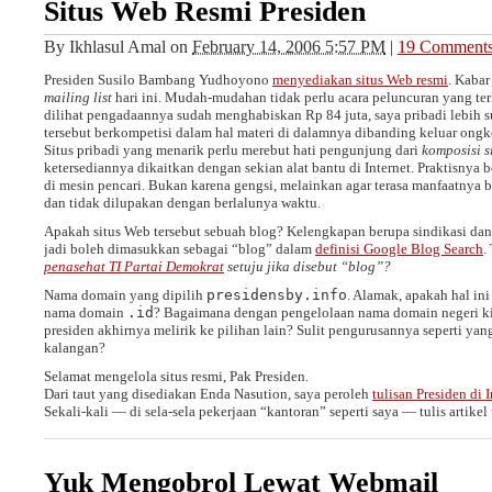
Situs Web Resmi Presiden
By
Ikhlasul Amal
on
February 14, 2006 5:57 PM
|
19 Comment
Presiden Susilo Bambang Yudhoyono
menyediakan situs Web resmi
. Kabar
mailing list
hari ini. Mudah-mudahan tidak perlu acara peluncuran yang ter
dilihat pengadaannya sudah menghabiskan Rp 84 juta, saya pribadi lebih s
tersebut berkompetisi dalam hal materi di dalamnya dibanding keluar ongk
Situs pribadi yang menarik perlu merebut hati pengunjung dari
komposisi s
ketersediannya dikaitkan dengan sekian alat bantu di Internet. Praktisnya b
di mesin pencari. Bukan karena gengsi, melainkan agar terasa manfaatnya 
dan tidak dilupakan dengan berlalunya waktu.
Apakah situs Web tersebut sebuah blog? Kelengkapan berupa sindikasi da
jadi boleh dimasukkan sebagai “blog” dalam
definisi Google Blog Search
.
penasehat
TI
Partai Demokrat
setuju jika disebut “blog”?
Nama domain yang dipilih
presidensby.info
. Alamak, apakah hal in
nama domain
.id
? Bagaimana dengan pengelolaan nama domain negeri kit
presiden akhirnya melirik ke pilihan lain? Sulit pengurusannya seperti ya
kalangan?
Selamat mengelola situs resmi, Pak Presiden.
Dari taut yang disediakan Enda Nasution, saya peroleh
tulisan Presiden di 
Sekali-kali — di sela-sela pekerjaan “kantoran” seperti saya — tulis artikel
Yuk Mengobrol Lewat Webmail