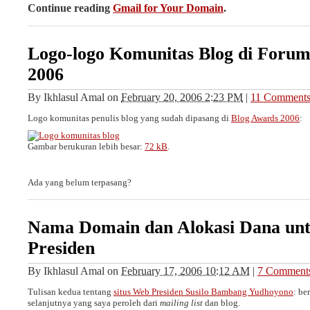
Continue reading
Gmail for Your Domain
.
Logo-logo Komunitas Blog di Foru
2006
By
Ikhlasul Amal
on
February 20, 2006 2:23 PM
|
11 Comment
Logo komunitas penulis blog yang sudah dipasang di
Blog Awards 2006
:
Gambar berukuran lebih besar:
72
kB
.
Ada yang belum terpasang?
Nama Domain dan Alokasi Dana unt
Presiden
By
Ikhlasul Amal
on
February 17, 2006 10:12 AM
|
7 Comment
Tulisan kedua tentang
situs Web Presiden Susilo Bambang Yudhoyono
: be
selanjutnya yang saya peroleh dari
mailing list
dan blog.