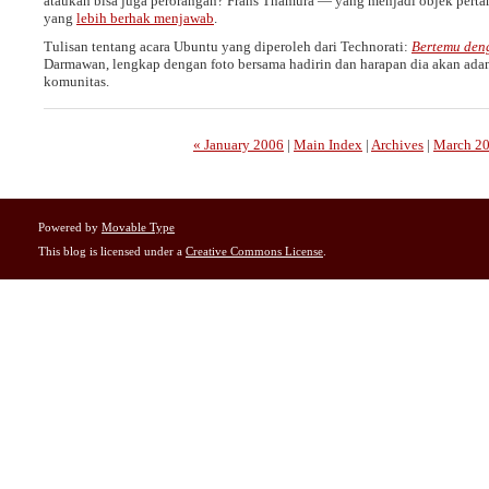
ataukah bisa juga perorangan? Frans Thamura — yang menjadi objek perta
yang
lebih berhak menjawab
.
Tulisan tentang acara Ubuntu yang diperoleh dari Technorati:
Bertemu den
Darmawan, lengkap dengan foto bersama hadirin dan harapan dia akan ada
komunitas.
« January 2006
|
Main Index
|
Archives
|
March 20
Powered by
Movable Type
This blog is licensed under a
Creative Commons License
.