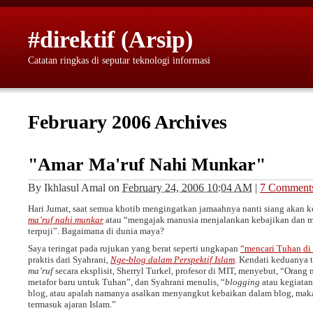
#direktif (Arsip)
Catatan ringkas di seputar teknologi informasi
February 2006 Archives
"Amar Ma'ruf Nahi Munkar"
By
Ikhlasul Amal
on
February 24, 2006 10:04 AM
|
7 Comment
Hari Jumat, saat semua khotib mengingatkan jamaahnya nanti siang akan k
ma’ruf nahi munkar
atau “mengajak manusia menjalankan kebajikan dan m
terpuji”. Bagaimana di dunia maya?
Saya teringat pada rujukan yang berat seperti ungkapan
“mencari Tuhan di 
praktis dari Syahrani,
Nge-blog dalam Perspektif Islam
. Kendati keduanya
ma’ruf
secara eksplisit, Sherryl Turkel, profesor di MIT, menyebut,
Orang m
metafor baru untuk Tuhan
, dan Syahrani menulis,
blogging
atau kegiata
blog, atau apalah namanya asalkan menyangkut kebaikan dalam blog, maka
termasuk ajaran Islam.