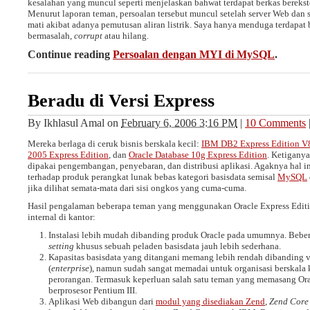
kesalahan yang muncul seperti menjelaskan bahwat terdapat berkas bereks
Menurut laporan teman, persoalan tersebut muncul setelah server Web dan 
mati akibat adanya pemutusan aliran listrik. Saya hanya menduga terdapat 
bermasalah,
corrupt
atau hilang.
Continue reading
Persoalan dengan MYI di MySQL
.
Beradu di Versi Express
By
Ikhlasul Amal
on
February 6, 2006 3:16 PM
|
10 Comments
Mereka berlaga di ceruk bisnis berskala kecil:
IBM DB2 Express Edition V
2005 Express Edition
, dan
Oracle Database 10g Express Edition
. Ketigany
dipakai pengembangan, penyebaran, dan distribusi aplikasi. Agaknya hal in
terhadap produk perangkat lunak bebas kategori basisdata semisal
MySQL
jika dilihat semata-mata dari sisi ongkos yang cuma-cuma.
Hasil pengalaman beberapa teman yang menggunakan Oracle Express Editi
internal di kantor:
Instalasi lebih mudah dibanding produk Oracle pada umumnya. Beber
setting
khusus sebuah peladen basisdata jauh lebih sederhana.
Kapasitas basisdata yang ditangani memang lebih rendah dibanding ve
(
enterprise
), namun sudah sangat memadai untuk organisasi berskala
perorangan. Termasuk keperluan salah satu teman yang memasang O
berprosesor Pentium III.
Aplikasi Web dibangun dari
modul yang disediakan Zend
,
Zend Core 