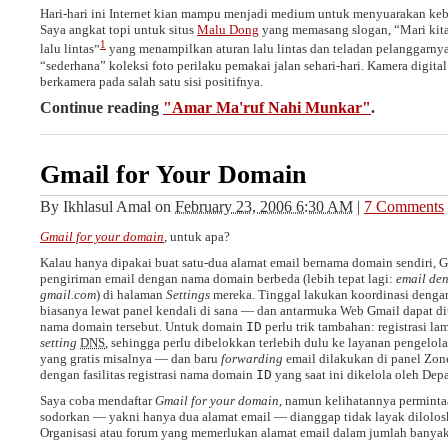
Hari-hari ini Internet kian mampu menjadi medium untuk menyuarakan keb
Saya angkat topi untuk situs
Malu Dong
yang memasang slogan,
Mari kit
1
lalu lintas
yang menampilkan aturan lalu lintas dan teladan pelanggarnya
“sederhana” koleksi foto perilaku pemakai jalan sehari-hari. Kamera digital
berkamera pada salah satu sisi positifnya.
Continue reading
"Amar Ma'ruf Nahi Munkar"
.
Gmail for Your Domain
By
Ikhlasul Amal
on
February 23, 2006 6:30 AM
|
7 Comments
Gmail for your domain
, untuk apa?
Kalau hanya dipakai buat satu-dua alamat email bernama domain sendiri,
pengiriman email dengan nama domain berbeda (lebih tepat lagi:
email de
gmail.com
) di halaman
Settings
mereka. Tinggal lakukan koordinasi dengan
biasanya lewat panel kendali di sana — dan antarmuka Web Gmail dapat 
nama domain tersebut. Untuk domain
ID
perlu trik tambahan: registrasi l
setting
DNS
, sehingga perlu dibelokkan terlebih dulu ke layanan pengel
yang gratis misalnya — dan baru
forwarding
email dilakukan di panel Zon
dengan fasilitas registrasi nama domain
ID
yang saat ini dikelola oleh De
Saya coba mendaftar
Gmail for your domain
, namun kelihatannya permint
sodorkan — yakni hanya dua alamat email — dianggap tidak layak dilolosk
Organisasi atau forum yang memerlukan alamat email dalam jumlah banyak