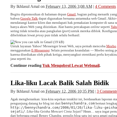
By
Ikhlasul Amal
on
February 13, 2006 3:08 AM
|
4 Comments
Begitu dipromosikan di halaman depan
Gmail
, bagian paling menarik yang
bahwa
Google Talk
dapat digunakan bersama antarmuka web Gmail. Akhir-a
mendatangi kantor klien dan mendapati hak pemakaian komputer di sana s
hanya akses Web yang diizinkan. Alat bantu percakapan
online
seperti
Yah
sering tidak tersedia atau pangkalan (
port
) untuk mereka diblok. Konfigur
dibelokkan lewat
proxy
pun tidak selalu berhasil.
Untuk layanan Yahoo! Messenger lewat Web, saya pernah mencoba
Meebo
menggunakan
E-Messenger
. Selain persoalan keandalan — Meebo sering p
karena disediakan oleh pihak ketiga, menyangkut otentikasi perlu keyaki
jasa seperti itu.
Continue reading
Yuk Mengobrol Lewat Webmail
.
Lika-liku Lacak Balik Salah Bidik
By
Ikhlasul Amal
on
February 12, 2006 10:35 PM
|
3 Comment
Agak mengherankan: kira-kira sepekan terakhir ini, berdasarkan laporan sta
pengunjung datang ke blog ini dari
bennychandra.com
bertaut lengka
http://bennychandra.com/2006/01/20/lika-liku-geisha
sejati/
.
Lika-liku Geisha Mencari Cinta Sejati
? Hmm… saya ingat perna
dari beberapa email Benny Chandra; penulis blog satu ini saya amati palin