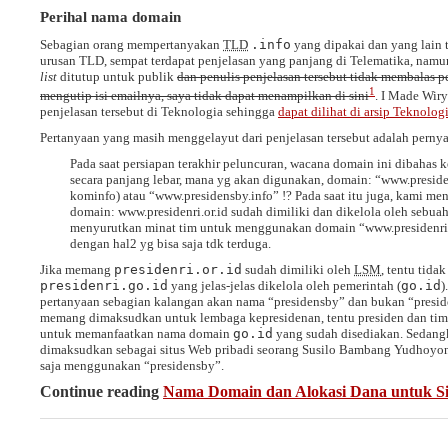
Perihal nama domain
Sebagian orang mempertanyakan
TLD
.info
yang dipakai dan yang lain 
urusan
TLD
, sempat terdapat penjelasan yang panjang di Telematika, namu
list
ditutup untuk publik
dan penulis penjelasan tersebut tidak membalas p
1
mengutip isi emailnya, saya tidak dapat menampilkan di sini
. I Made Wi
penjelasan tersebut di Teknologia sehingga
dapat dilihat di arsip Teknolog
Pertanyaan yang masih menggelayut dari penjelasan tersebut adalah pernya
Pada saat persiapan terakhir peluncuran, wacana domain ini dibahas 
secara panjang lebar, mana yg akan digunakan, domain: “www.presiden
kominfo) atau “www.presidensby.info” !? Pada saat itu juga, kami 
domain: www.presidenri.or.id sudah dimiliki dan dikelola oleh sebu
menyurutkan minat tim untuk menggunakan domain “www.presidenri.g
dengan hal2 yg bisa saja tdk terduga.
Jika memang
presidenri.or.id
sudah dimiliki oleh
LSM
, tentu tida
presidenri.go.id
yang jelas-jelas dikelola oleh pemerintah (
go.id
)
pertanyaan sebagian kalangan akan nama “presidensby” dan bukan “presiden
memang dimaksudkan untuk lembaga kepresidenan, tentu presiden dan t
untuk memanfaatkan nama domain
go.id
yang sudah disediakan. Sedan
dimaksudkan sebagai situs Web pribadi seorang Susilo Bambang Yudhoyono,
saja menggunakan “presidensby”.
Continue reading
Nama Domain dan Alokasi Dana untuk Si