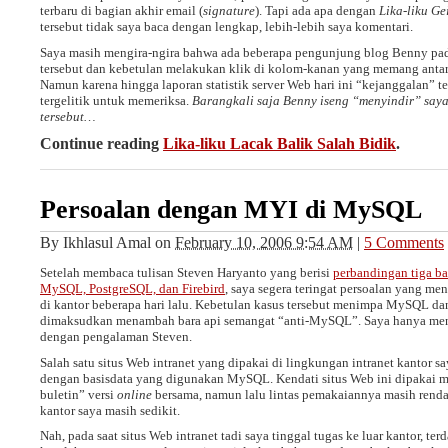
terbaru di bagian akhir email (
signature
). Tapi ada apa dengan
Lika-liku Ge
tersebut tidak saya baca dengan lengkap, lebih-lebih saya komentari.
Saya masih mengira-ngira bahwa ada beberapa pengunjung blog Benny pada
tersebut dan kebetulan melakukan klik di kolom-kanan yang memang antara la
Namun karena hingga laporan statistik server Web hari ini “kejanggalan” t
tergelitik untuk memeriksa.
Barangkali saja Benny iseng “menyindir” saya
tersebut…
Continue reading
Lika-liku Lacak Balik Salah Bidik
.
Persoalan dengan MYI di MySQL
By
Ikhlasul Amal
on
February 10, 2006 9:54 AM
|
5 Comments
Setelah membaca tulisan Steven Haryanto yang berisi
perbandingan tiga bas
MySQL, PostgreSQL, dan Firebird
, saya segera teringat persoalan yang me
di kantor beberapa hari lalu. Kebetulan kasus tersebut menimpa MySQL dan 
dimaksudkan menambah bara api semangat “anti-MySQL”. Saya hanya men
dengan pengalaman Steven.
Salah satu situs Web intranet yang dipakai di lingkungan intranet kantor
dengan basisdata yang digunakan MySQL. Kendati situs Web ini dipakai 
buletin” versi
online
bersama, namun lalu lintas pemakaiannya masih renda
kantor saya masih sedikit.
Nah, pada saat situs Web intranet tadi saya tinggal tugas ke luar kantor, te