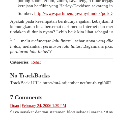
potong zoom, zoom, zoom, saya tengah tidur terjaga
kerajaan berfikir yang Harley-Davidson sekarang ini
Sumber:
http://www.parlimen.gov.my/hindex/pdf/
Apakah pada kesempatan berikutnya ajakan kebajikan 
kemungkaran bisa bersemai dari media Internet dan me
tindakan di dunia nyata? Lebih baik kita lihat sebagai 
1
… malu
melanggar lalu lintas
, seharusnya
yang dil
lintas
, melainkan
peraturan lalu lintas
. Bagaimana jika
peraturan lalu lintas
?
Categories
:
Rehat
No TrackBacks
TrackBack URL: http://mt4.atijembar.net/mt-tb.cgi/402
7 Comments
Doan
|
February 24, 2006 1:39 PM
Saya sepakat dengan statemen blog sebagai sarana ‘Am