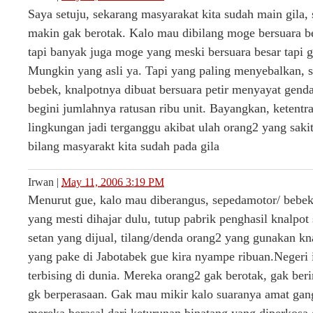
Saya setuju, sekarang masyarakat kita sudah main gila, 
makin gak berotak. Kalo mau dibilang moge bersuara b
tapi banyak juga moge yang meski bersuara besar tapi ga
Mungkin yang asli ya. Tapi yang paling menyebalkan,
bebek, knalpotnya dibuat bersuara petir menyayat gend
begini jumlahnya ratusan ribu unit. Bayangkan, ketent
lingkungan jadi terganggu akibat ulah orang2 yang sakit
bilang masyarakt kita sudah pada gila
Irwan
|
May 11, 2006 3:19 PM
Menurut gue, kalo mau diberangus, sepedamotor/ bebek 
yang mesti dihajar dulu, tutup pabrik penghasil knalpot s
setan yang dijual, tilang/denda orang2 yang gunakan kna
yang pake di Jabotabek gue kira nyampe ribuan.Negeri in
terbising di dunia. Mereka orang2 gak berotak, gak ber
gk berperasaan. Gak mau mikir kalo suaranya amat gang