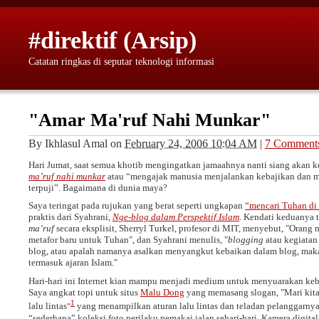
#direktif (Arsip)
Catatan ringkas di seputar teknologi informasi
"Amar Ma'ruf Nahi Munkar"
By
Ikhlasul Amal
on
February 24, 2006 10:04 AM
|
7 Comment
Hari Jumat, saat semua khotib mengingatkan jamaahnya nanti siang akan k
ma’ruf nahi munkar
atau “mengajak manusia menjalankan kebajikan dan m
terpuji”. Bagaimana di dunia maya?
Saya teringat pada rujukan yang berat seperti ungkapan
“mencari Tuhan di 
praktis dari Syahrani,
Nge-blog dalam Perspektif Islam
. Kendati keduanya
ma’ruf
secara eksplisit, Sherryl Turkel, profesor di MIT, menyebut,
Orang m
metafor baru untuk Tuhan
, dan Syahrani menulis,
blogging
atau kegiata
blog, atau apalah namanya asalkan menyangkut kebaikan dalam blog, maka
termasuk ajaran Islam.
Hari-hari ini Internet kian mampu menjadi medium untuk menyuarakan keb
Saya angkat topi untuk situs
Malu Dong
yang memasang slogan,
Mari kit
1
lalu lintas
yang menampilkan aturan lalu lintas dan teladan pelanggarnya
“sederhana” koleksi foto perilaku pemakai jalan sehari-hari. Kamera digital