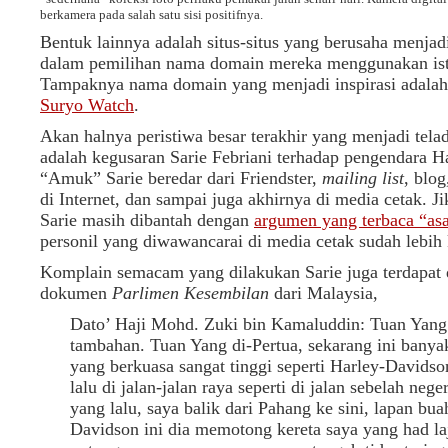
berkamera pada salah satu sisi positifnya.
Bentuk lainnya adalah situs-situs yang berusaha menjad
dalam pemilihan nama domain mereka menggunakan is
Tampaknya nama domain yang menjadi inspirasi adalah 
Suryo Watch
.
Akan halnya peristiwa besar terakhir yang menjadi tela
adalah kegusaran Sarie Febriani terhadap pengendara H
“Amuk” Sarie beredar dari Friendster,
mailing list
, blo
di Internet, dan sampai juga akhirnya di media cetak. Ji
Sarie masih dibantah dengan
argumen yang terbaca “as
personil yang diwawancarai di media cetak sudah lebih 
Komplain semacam yang dilakukan Sarie juga terdapat d
dokumen
Parlimen Kesembilan
dari Malaysia,
Dato’ Haji Mohd. Zuki bin Kamaluddin: Tuan Yang 
tambahan. Tuan Yang di-Pertua, sekarang ini banya
yang berkuasa sangat tinggi seperti Harley-Davidson
lalu di jalan-jalan raya seperti di jalan sebelah ne
yang lalu, saya balik dari Pahang ke sini, lapan bu
Davidson ini dia memotong kereta saya yang had la