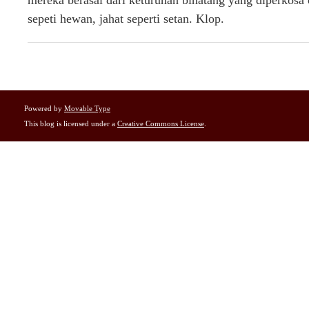
mereka berasal dari keturunan binatang yang diperkosa 
sepeti hewan, jahat seperti setan. Klop.
Powered by
Movable Type
This blog is licensed under a
Creative Commons License
.